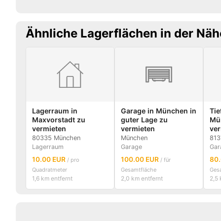
Ähnliche Lagerflächen in der Näh
Lagerraum in
Garage in München in
Tie
Maxvorstadt zu
guter Lage zu
Mü
vermieten
vermieten
ver
80335 München
München
813
Lagerraum
Garage
Gar
10.00 EUR
100.00 EUR
80
/ pro
/ für
Quadratmeter
Gesamtfläche
Ges
1,6 km entfernt
2,0 km entfernt
2,5 