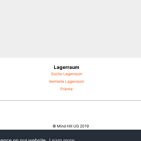
Lagerraum
Suche Lagerraum
Vermiete Lagerraum
Prämie
© Mind Hill UG 2019
rience on our website.
Learn more