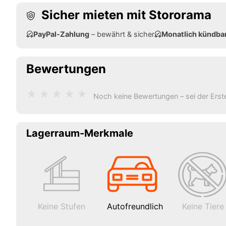
Sicher mieten mit Stororama
PayPal-Zahlung
– bewährt & sicher
Monatlich kündba
Bewertungen
★
★
★
★
★
Noch keine Bewertungen – sei der Erst
Lagerraum-Merkmale
Keine Stufen
Autofreundlich
Keine Tiere