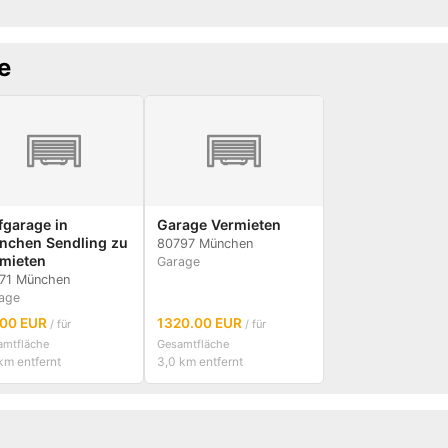
e
fgarage in
Garage Vermieten
nchen Sendling zu
80797 München
mieten
Garage
71 München
age
.00 EUR
1320.00 EUR
/ für
/ für
amtfläche
Gesamtfläche
km entfernt
3,0 km entfernt