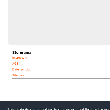
Stororama
Impressum
AGB
Datenschutz
Sitemap
This website uses cookies to ensure you get the best expe