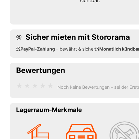
sichtbar.
Sicher mieten mit Stororama
PayPal-Zahlung
– bewährt & sicher
Monatlich kündba
Bewertungen
★
★
★
★
★
Noch keine Bewertungen – sei der Erst
Lagerraum-Merkmale