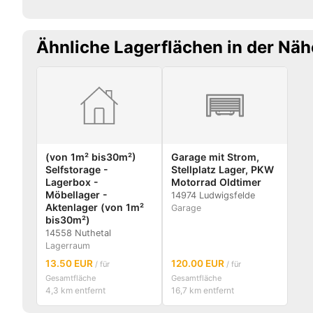
Ähnliche Lagerflächen in der Näh
(von 1m² bis30m²)
Garage mit Strom,
Selfstorage -
Stellplatz Lager, PKW
Lagerbox -
Motorrad Oldtimer
Möbellager -
14974 Ludwigsfelde
Aktenlager (von 1m²
Garage
bis30m²)
14558 Nuthetal
Lagerraum
13.50 EUR
120.00 EUR
/ für
/ für
Gesamtfläche
Gesamtfläche
4,3 km entfernt
16,7 km entfernt