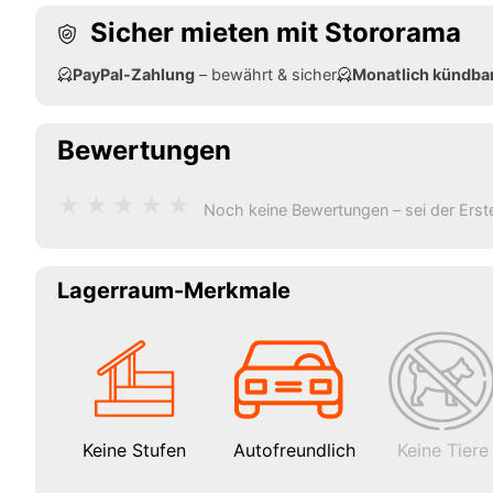
Sicher mieten mit Stororama
PayPal-Zahlung
– bewährt & sicher
Monatlich kündba
Bewertungen
★
★
★
★
★
Noch keine Bewertungen – sei der Erst
Lagerraum-Merkmale
Keine Stufen
Autofreundlich
Keine Tiere