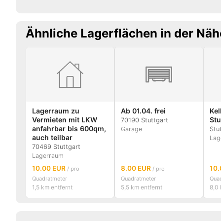
Ähnliche Lagerflächen in der Näh
Lagerraum zu
Ab 01.04. frei
Kel
Vermieten mit LKW
Stu
70190 Stuttgart
anfahrbar bis 600qm,
Garage
Stu
auch teilbar
Lag
70469 Stuttgart
Lagerraum
10.00 EUR
8.00 EUR
10
/ pro
/ pro
Quadratmeter
Quadratmeter
Qua
1,5 km entfernt
5,5 km entfernt
8,0 