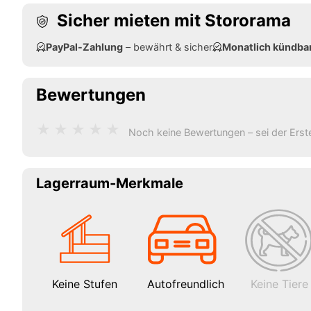
Sicher mieten mit Stororama
PayPal-Zahlung
– bewährt & sicher
Monatlich kündba
Bewertungen
★
★
★
★
★
Noch keine Bewertungen – sei der Erst
Lagerraum-Merkmale
Keine Stufen
Autofreundlich
Keine Tiere