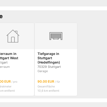
e
lerraum in
Tiefgarage in
ttgart West
Stuttgart
(Hedelfingen)
ttgart
erraum
70329 Stuttgart
Garage
.00 EUR
90.00 EUR
/ pro
/ für
dratmeter
Gesamtfläche
km entfernt
10,6 km entfernt