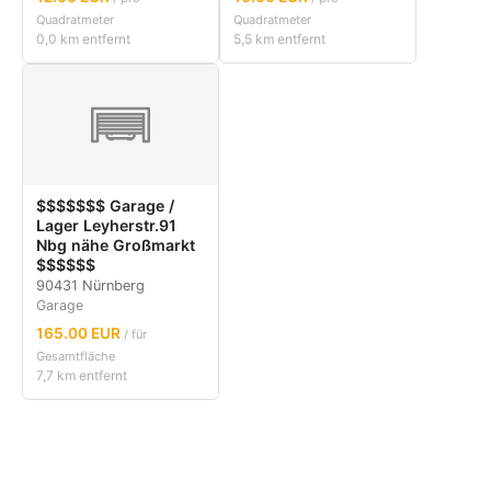
Quadratmeter
Quadratmeter
0,0 km entfernt
5,5 km entfernt
$$$$$$$ Garage /
Lager Leyherstr.91
Nbg nähe Großmarkt
$$$$$$
90431 Nürnberg
Garage
165.00 EUR
/ für
Gesamtfläche
7,7 km entfernt