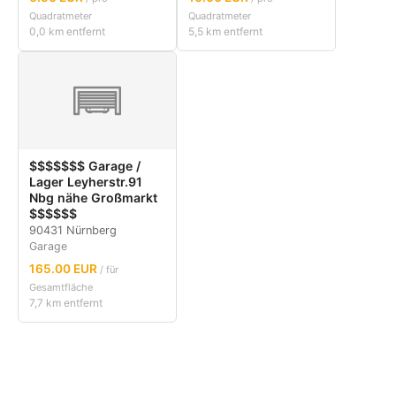
Quadratmeter
Quadratmeter
0,0 km entfernt
5,5 km entfernt
$$$$$$$ Garage /
Lager Leyherstr.91
Nbg nähe Großmarkt
$$$$$$
90431 Nürnberg
Garage
165.00 EUR
/ für
Gesamtfläche
7,7 km entfernt